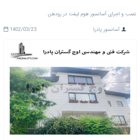
نصب و اجرای آسانسور هوم لیفت در رودهن
آسانسور پادرا
1402/03/23