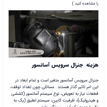
را مشاهده کنید )
هزینه جنرال سرویس آسانسور
جنرال سرویس آسانسور متغیر است و تمام ابعاد در
این امر تاثیر گذار هستند . مسائلی چون تعداد توقف،
قطعات نیاز به تعویض، نوع سیستم آسانسور (کششی
و هیدرولیک)، ظرفیت کابین، سیستم تعلیق (یک به
یک یا دو به یک ) و ... بستگی دارد .