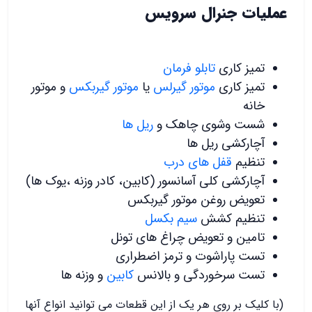
عملیات جنرال سرویس
تمیز کاری
تابلو فرمان
تمیز کاری
موتور گیرلس
یا
موتور گیربکس
و موتور
خانه
شست وشوی چاهک و
ریل ها
آچارکشی ریل ها
تنظیم
قفل های درب
آچارکشی کلی آسانسور (کابین، کادر وزنه ،یوک ها)
تعویض روغن موتور گیربکس
تنظیم کشش
سیم بکسل
تامین و تعویض چراغ های تونل
تست پاراشوت و ترمز اضطراری
تست سرخوردگی و بالانس
کابین
و وزنه ها
(با کلیک بر روی هر یک از این قطعات می توانید انواع آنها