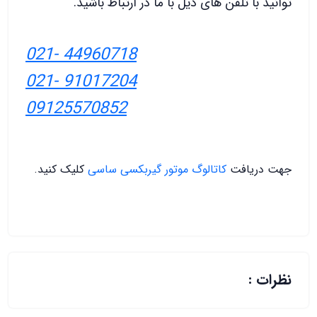
توانید با تلفن های ذیل با ما در ارتباط باشید.
021- 44960718
021- 91017204
09125570852
جهت دریافت
کاتالوگ موتور گیربکسی ساسی
کلیک کنید.
نظرات :