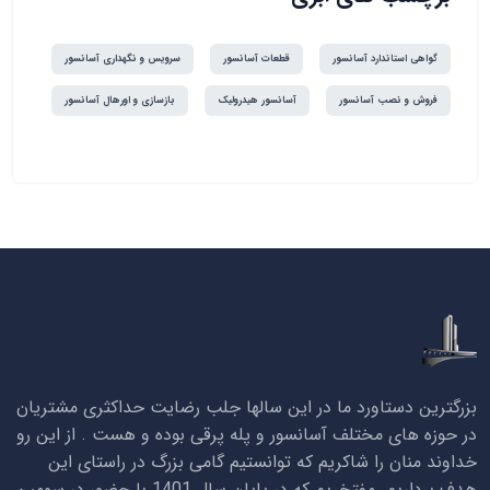
گواهی استاندارد آسانسور
قطعات آسانسور
سرویس و نگهداری آسانسور
فروش و نصب آسانسور
آسانسور هیدرولیک
بازسازی و اورهال آسانسور
بزرگترین دستاورد ما در این سالها جلب رضایت حداکثری مشتریان
در حوزه های مختلف آسانسور و پله پرقی بوده و هست . از این رو
خداوند منان را شاکریم که توانستیم گامی بزرگ در راستای این
هدف برداریم. مفتخریم که در پایان سال 1401 با حضور در سومین